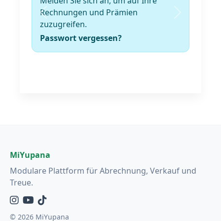
Melden Sie sich an, um auf Ihre
Rechnungen und Prämien
Zurück
Weiter
zuzugreifen.
Passwort vergessen?
MiYupana
Modulare Plattform für Abrechnung, Verkauf und
Treue.
Instagram
YouTube
TikTok
© 2026 MiYupana